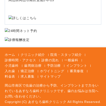
岡山県岡山市南区豊成2-8-25
ホーム
クリニック紹介
院長・スタッフ紹介
診療時間・アクセス
診療の流れ
一般歯科
小児歯科
歯周病治療
予防治療
インプラント
入れ歯
矯正治療
ホワイトニング
審美修復
料金表
求人募集
サイトマップ
岡山市南区で虫歯の治療から予防、インプラントまで力をい
れているあすなろ歯科クリニックです。歯のお悩みは当院へ
お問い合わせください。
Copyright (C) あすなろ歯科クリニック All Rights Reserved.