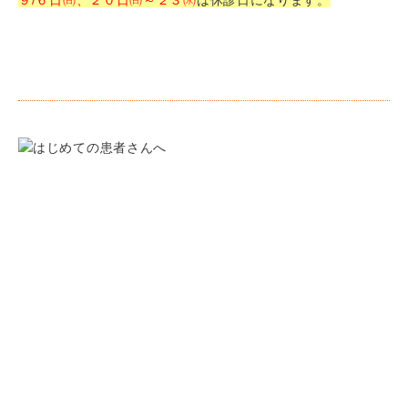
９/６日㈰、２０日㈰～２３㈬
は休診日になります。
クリニック紹介
院長・スタッフ紹介
診療時間・アクセス
診療の流れ
一般歯科
小児歯科