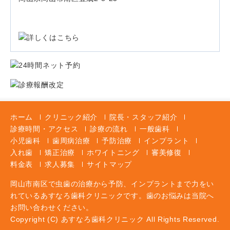
ホーム
クリニック紹介
院長・スタッフ紹介
診療時間・アクセス
診療の流れ
一般歯科
小児歯科
歯周病治療
予防治療
インプラント
入れ歯
矯正治療
ホワイトニング
審美修復
料金表
求人募集
サイトマップ
岡山市南区で虫歯の治療から予防、インプラントまで力をい
れているあすなろ歯科クリニックです。歯のお悩みは当院へ
お問い合わせください。
Copyright (C) あすなろ歯科クリニック All Rights Reserved.