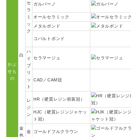
セ
ガルバーノ
ラ
ミ
オールセラミック
ッ
メタルボンド
ク
コバルトボンド
ハ
白
セラマージュ
イ
かぶ
ブ
せも
リ
の
ッ
CAD／CAM冠
ト
HR（硬質レジン前装冠）
レ
ジ
HJC（硬質レジンジャケッ
ン
ト冠）
金
金
ゴールドフルクラウン
色