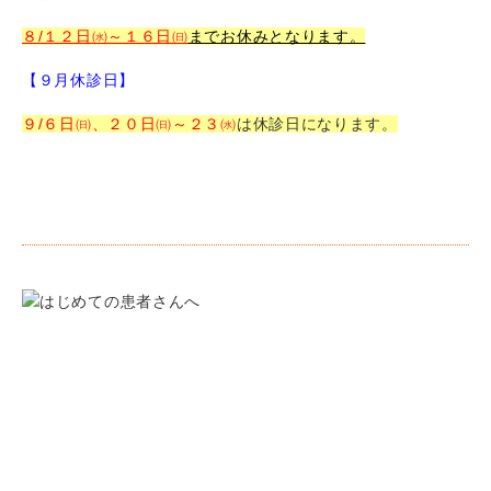
８/１２日㈬～１６日㈰
までお休みとなります。
【９月休診日】
９/６日㈰、２０日㈰～２３㈬
は休診日になります。
クリニック紹介
院長・スタッフ紹介
診療時間・アクセス