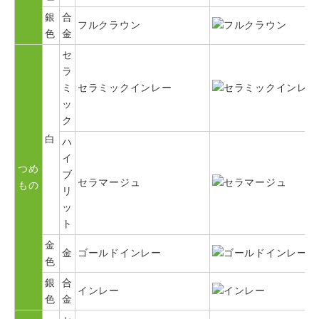
銀
合
フルクラウン
色
金
セ
ラ
ミ
セラミックインレー
ッ
ク
白
ハ
イ
つめ
ブ
セラマージュ
もの
リ
ッ
ト
金
金
ゴールドインレー
色
銀
合
インレー
色
金